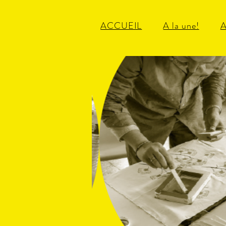
ACCUEIL
A la une!
A