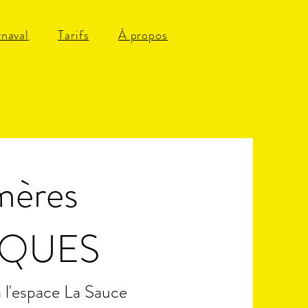
naval
Tarifs
À propos
mères
IQUES
à l'espace La Sauce