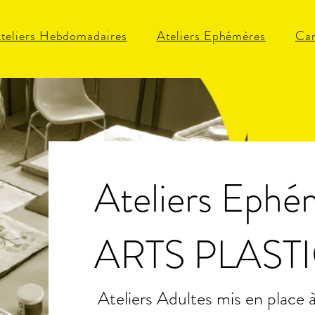
teliers Hebdomadaires
Ateliers Ephémères
Car
Ateliers Ephé
ARTS PLAST
Ateliers Adultes mis en place 